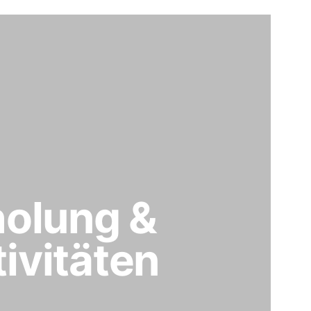
holung &
ivitäten